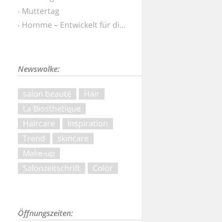
Muttertag
Homme – Entwickelt für die besonderen Ansprüche von Männerhaut und -haar
Newswolke:
salon beauté
Hair
La Biosthetique
Haircare
Inspiration
Trend
skincare
Make-up
Salonzeitschrift
Color
Öffnungszeiten: