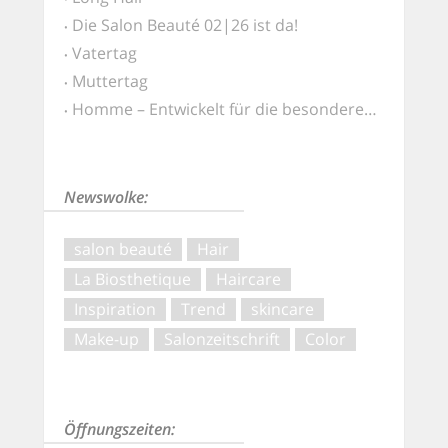
Die Salon Beauté 02|26 ist da!
Vatertag
Muttertag
Homme – Entwickelt für die besonderen Ansprüche von Männerhaut und -haar
Newswolke:
salon beauté
Hair
La Biosthetique
Haircare
Inspiration
Trend
skincare
Make-up
Salonzeitschrift
Color
Öffnungszeiten: