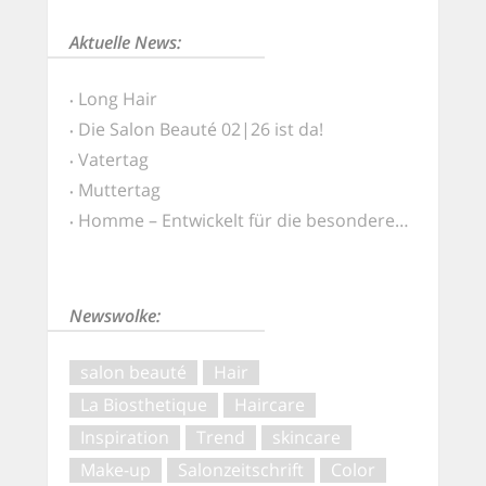
Aktuelle News:
Long Hair
Die Salon Beauté 02|26 ist da!
Vatertag
Muttertag
Homme – Entwickelt für die besonderen Ansprüche von Männerhaut und -haar
Newswolke:
salon beauté
Hair
La Biosthetique
Haircare
Inspiration
Trend
skincare
Make-up
Salonzeitschrift
Color